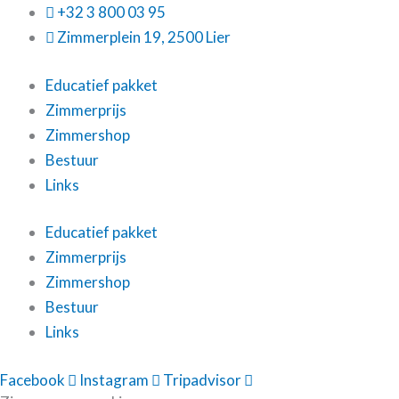
Ga
+32 3 800 03 95
naar
Zimmerplein 19, 2500 Lier
de
Educatief pakket
inhoud
Zimmerprijs
Zimmershop
Bestuur
Links
Educatief pakket
Zimmerprijs
Zimmershop
Bestuur
Links
Facebook
Instagram
Tripadvisor