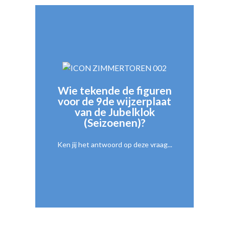
Felix Timmermans.
De tekeningen zijn van de hand van
Wie tekende de figuren
voor de 9de wijzerplaat
seizoen voorstellen.
van de Jubelklok
verdeeld in vier vakken die elk een
(Seizoenen)?
Wijzerplaat 9 - de Seizoenen - zijn
Ken jij het antwoord op deze vraag...
ANTWOORD