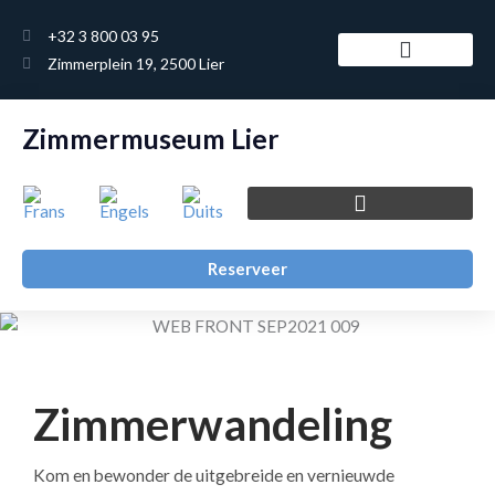
Ga
+32 3 800 03 95
naar
Zimmerplein 19, 2500 Lier
de
inhoud
Educatief pakket
Zimmermuseum Lier
Reserveer
Zimmerwandeling
Kom en bewonder de uitgebreide en vernieuwde